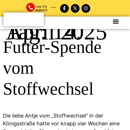
+49 175
9565275
Tag:
14. April 2025
Futter-Spende
vom
Stoffwechsel
Die liebe Antje vom „Stoffwechsel“ in der
Königsstraße hatte vor knapp vier Wochen eine