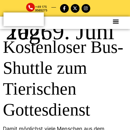
+49 175
9565275
Tag:
9. Juni 2026
Kostenloser Bus-
Shuttle zum
Tierischen
Gottesdienst
Damit möglichst viele Menschen aus dem