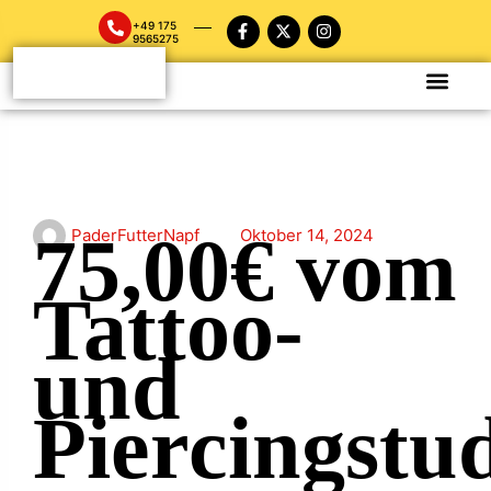
+49 175
9565275
75,00€ vom
PaderFutterNapf
Oktober 14, 2024
Tattoo-
und
Piercingstu