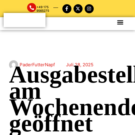
+49 175
9565275
Ausgabestel
PaderFutterNapf
Juli 28, 2025
am
Wochenend
geöffnet