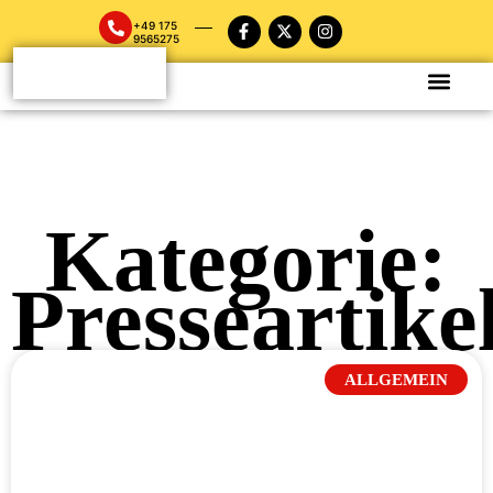
+49 175
9565275
Kategorie:
Presseartike
ALLGEMEIN