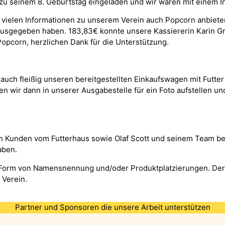
zu seinem 8. Geburtstag eingeladen und wir waren mit einem In
ielen Informationen zu unserem Verein auch Popcorn anbieten
sgegeben haben. 183,83€ konnte unsere Kassiererin Karin Gr
Popcorn, herzlichen Dank für die Unterstützung.
auch fleißig unseren bereitgestellten Einkaufswagen mit Futte
en wir dann in unserer Ausgabestelle für ein Foto aufstellen un
en Kunden vom Futterhaus sowie Olaf Scott und seinem Team be
aben.
 Form von Namensnennung und/oder Produktplatzierungen. Der „
 Verein.
Partner und Sponsoren die unsere Arbeit unterstützen