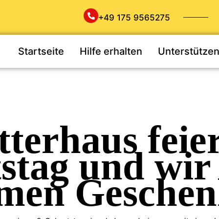
+49 175 9565275
Startseite
Hilfe erhalten
Unterstütze
terhaus feie
stag und wir
men Geschen