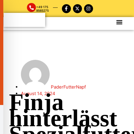
+49 175
9565275
PaderFutterNapf
Finja
August 14, 2024
hinterlässt