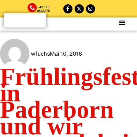
+49 175
9565275
wfuchs
Mai 10, 2016
Frühlingsfes
in
Paderborn
und wir