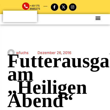
+49 175
9565275
Futterausg
wfuchs
Dezember 26, 2016
am
„Heiligen
Abend“