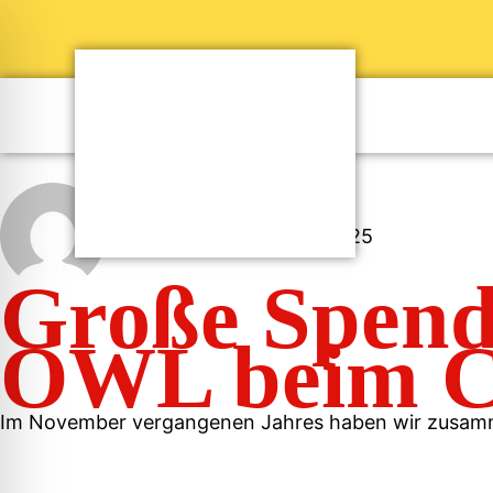
PaderFutterNapf
Mai 1, 2025
Große Spend
OWL beim C
Im November vergangenen Jahres haben wir zusamm