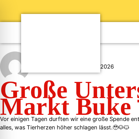
PaderFutterNapf
März 25, 2026
Große Unters
Markt Buke 
Vor einigen Tagen durften wir eine große Spende ent
alles, was Tierherzen höher schlagen lässt.🥹🐶🐱