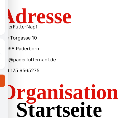
Adresse
PaderFutterNapf
Alte Torgasse 10
33098 Paderborn
info@paderfutternapf.de
+49 175 9565275
Organisatio
Startseite