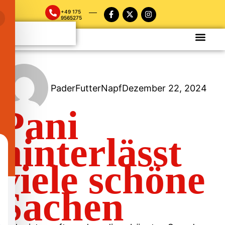
+49 175
9565275
PaderFutterNapf
Dezember 22, 2024
Pani
hinterlässt
viele schöne
Sachen