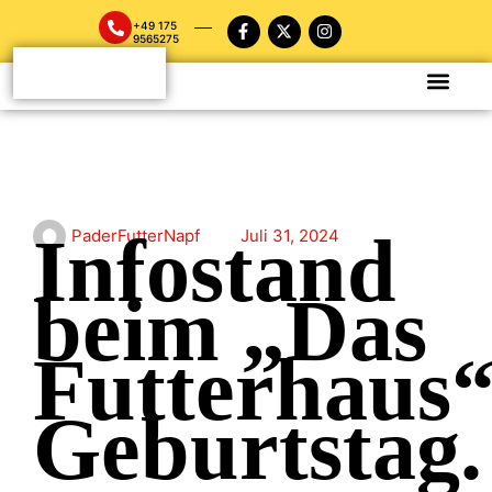
+49 175
9565275
Infostand
PaderFutterNapf
Juli 31, 2024
beim „Das
Futterhaus“
Geburtstag.