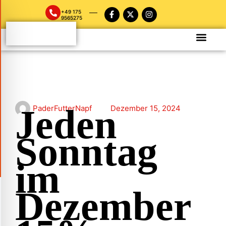
+49 175
9565275
Jeden
PaderFutterNapf
Dezember 15, 2024
Sonntag
im
Dezember