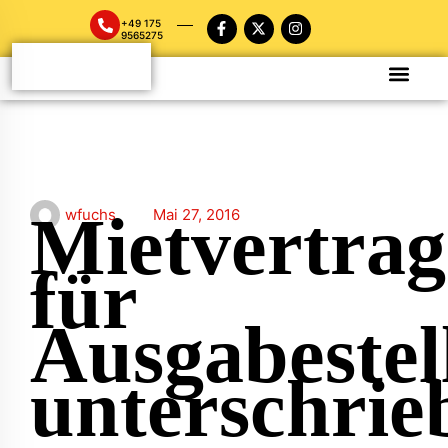
+49 175
9565275
Mietvertrag
wfuchs
Mai 27, 2016
für
Ausgabestel
unterschrie