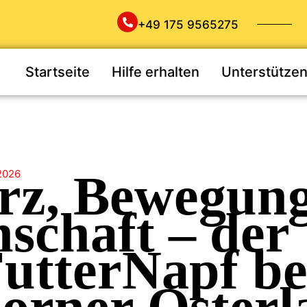
+49 175 9565275
Startseite
Hilfe erhalten
Unterstütze
rz, Bewegun
 2026
schaft – der
utterNapf b