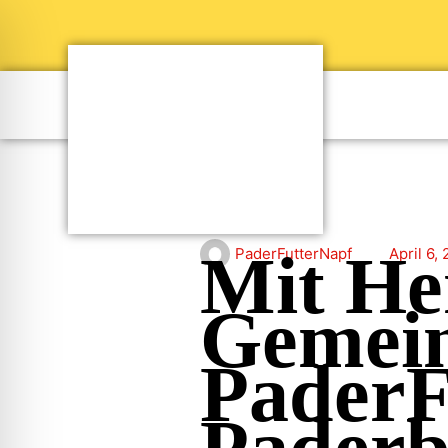
Mit He
PaderFutterNapf
April 6,
Gemein
PaderF