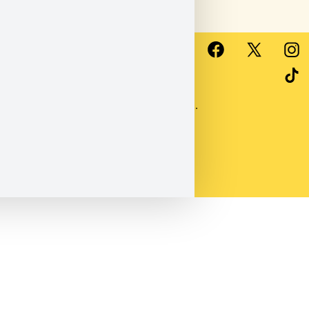
Webseite erstellt
von
Ronja Deppe
&
Anika Wilzer
© 2026
PaderFutterNapf e.
V.