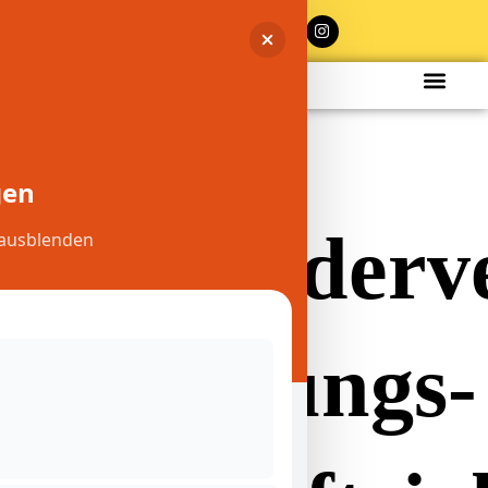
+49 175
9565275
gen
Mitglieder
wfuchs
März 17, 2020
 ausblenden
für das
Rechnungs-
und