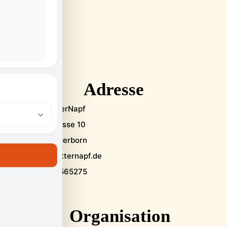
Adresse
PaderFutterNapf
Alte Torgasse 10
33098 Paderborn
info@paderfutternapf.de
+49 175 9565275
Organisation