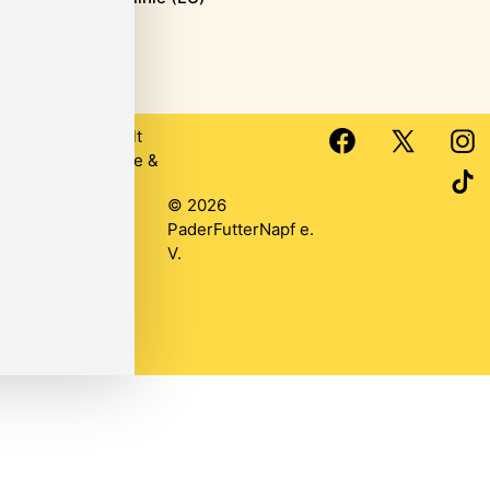
Webseite erstellt
von
Ronja Deppe
&
Anika Wilzer
© 2026
PaderFutterNapf e.
V.