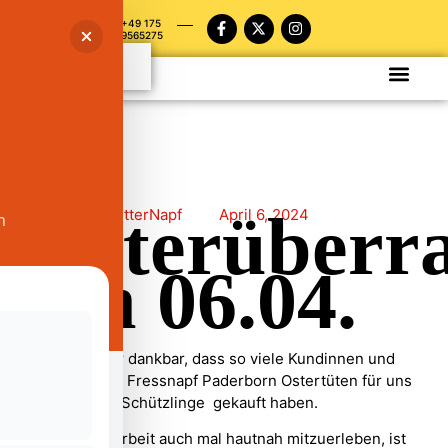
+49 175
9565275
Osterüberr
PaderFutterNapf
April 6, 2024
n
am 06.04.
Wir sind sehr dankbar, dass so viele Kundinnen und
Kunden beim Fressnapf Paderborn Ostertüten für uns
und unserer Schützlinge gekauft haben.
Um unsere Arbeit auch mal hautnah mitzuerleben, ist