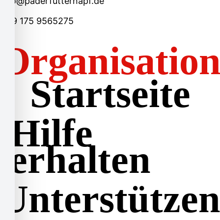
info@paderfutternapf.de
+49 175 9565275
Organisatio
Startseite
Hilfe
erhalten
Unterstütze