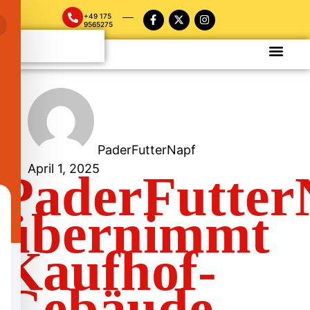
+49 175
9565275
PaderFutterNapf
April 1, 2025
PaderFutter
übernimmt
Kaufhof-
Gebäude