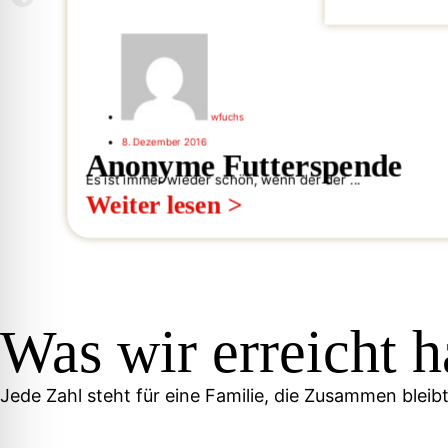
wfuchs
8. Dezember 2016
Anonyme Futterspende
Es ist immer wieder schön, wenn der der ...
Weiter lesen >
Was wir erreicht 
Jede Zahl steht für eine Familie, die Zusammen bleib