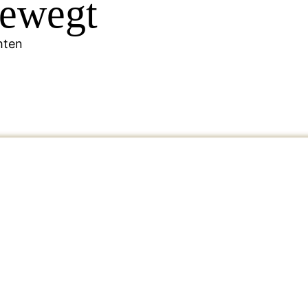
bewegt
hten