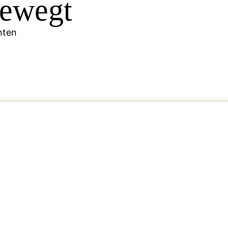
bewegt
hten