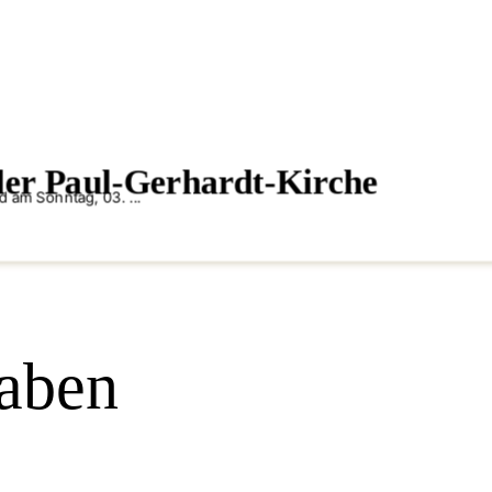
der Paul-Gerhardt-Kirche
 am Sonntag, 03. ...
haben
t