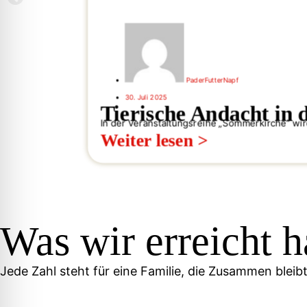
PaderFutterNapf
30. Juli 2025
Tierische Andacht in 
In der Veranstaltungsreihe „Sommerkirche“ wird
Weiter lesen >
Was wir erreicht 
Jede Zahl steht für eine Familie, die Zusammen bleib