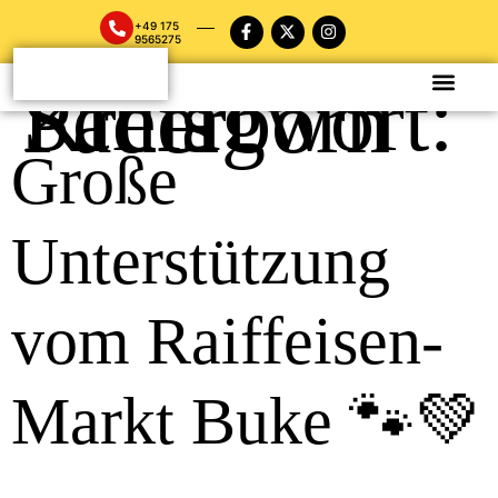
+49 175
9565275
Schlagwort:
Kreis Paderborn
Große
Unterstützung
vom Raiffeisen-
Markt Buke 🐾💚