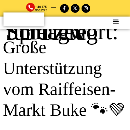
+49 175
9565275
Schlagwort:
Spielzeug für Tiere
Große
Unterstützung
vom Raiffeisen-
Markt Buke 🐾💚