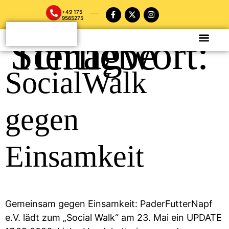
+49 175
9565275
Schlagwort:
Tierliebe
SocialWalk
gegen
Einsamkeit
Gemeinsam gegen Einsamkeit: PaderFutterNapf
e.V. lädt zum „Social Walk“ am 23. Mai ein UPDATE