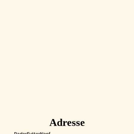
Adresse
PaderFutterNapf