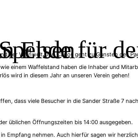
Lösch Depot in Elsen
und der
Weinwelt Don Carlos
geht zu Gunsten des Pa
owie einem Waffelstand haben die Inhaber und Mitarbei
lös wird in diesem Jahr an unseren Verein gehen!
ffen, dass viele Besucher in die Sander Straße 7 na
der üblichen Öffnungszeiten bis 14:00 ausgegeben.
t in Empfang nehmen. Auch hierfür sagen wir herzlic