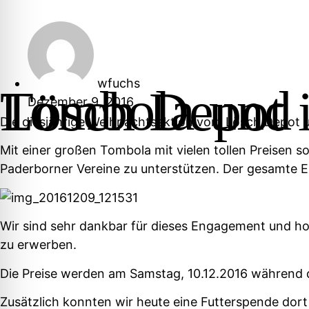
wfuchs
Tombola und Spende für den PFN beim 
Dezember 9, 2016
Die diesjährige Weihnachtsaktion vom
Lösch Depot 
Mit einer großen Tombola mit vielen tollen Preisen s
Paderborner Vereine zu unterstützen. Der gesamte Er
Wir sind sehr dankbar für dieses Engagement und ho
zu erwerben.
Die Preise werden am Samstag, 10.12.2016 während 
Zusätzlich konnten wir heute eine Futterspende dor