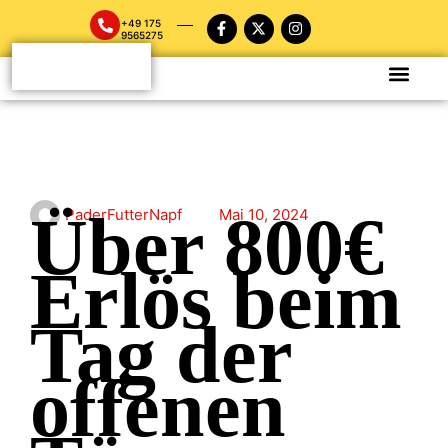
+49 175
9565275
Über 800€
PaderFutterNapf
Mai 10, 2024
Erlös beim
Tag der
offenen