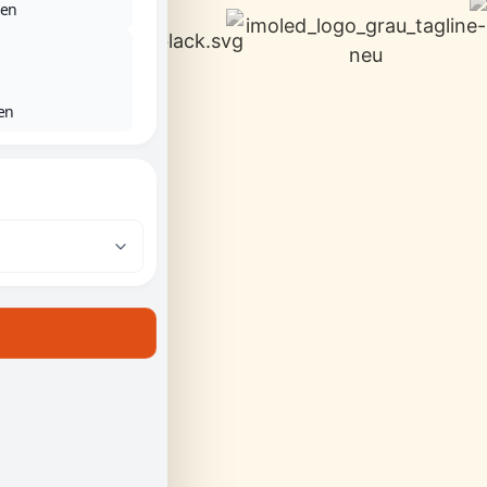
ben
en