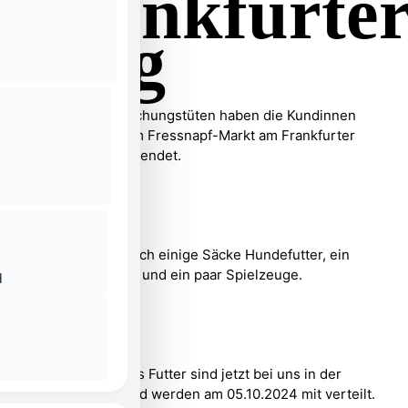
Frankfurte
Weg
Über 20 Überraschungstüten haben die Kundinnen
und Kunden beim Fressnapf-Markt am Frankfurter
Weg für uns gespendet.
Dazu kommen noch einige Säcke Hundefutter, ein
großes Körbchen und ein paar Spielzeuge.
d
Die Tüten und das Futter sind jetzt bei uns in der
Ausgabestelle und werden am 05.10.2024 mit verteilt.