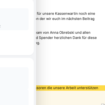
Zusätzlich gab es für unsere Kassenwartin noch eine
Überraschung, von der wir euch im nächsten Beitrag
erzählen werden.
t
Wir sagen dem Team von Anna Obrebski und allen
Spenderinnen und Spender herzlichen Dank für diese
tolle Unterstützung.
Partner und Sponsoren die unsere Arbeit unterstützen