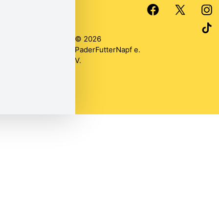
Webseite erstellt
von
Ronja Deppe
&
Anika Wilzer
© 2026
PaderFutterNapf e.
V.