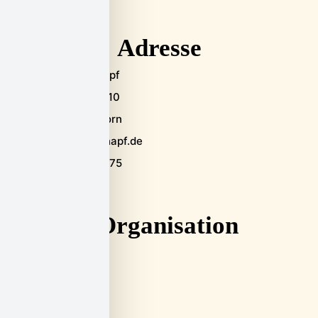
Adresse
PaderFutterNapf
Alte Torgasse 10
33098 Paderborn
info@paderfutternapf.de
+49 175 9565275
Organisation
Startseite
Hilfe erhalten
Unterstützen