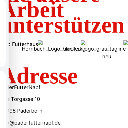
Arbeit
unterstützen
Adresse
PaderFutterNapf
Alte Torgasse 10
33098 Paderborn
info@paderfutternapf.de