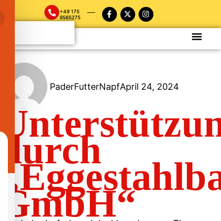
+49 175
9565275
PaderFutterNapf
April 24, 2024
Unterstützu
durch
„Eggestahlb
GmbH“