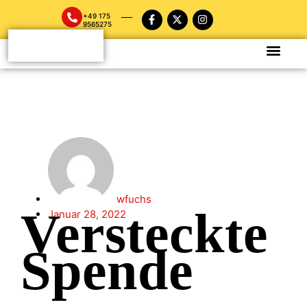
+49 175
9565275
wfuchs
Versteckte
Januar 28, 2022
Spende