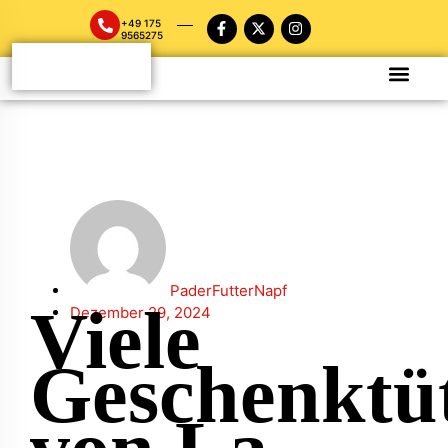
+49 175
9565275
PaderFutterNapf
Viele
Dezember 29, 2024
Geschenktü