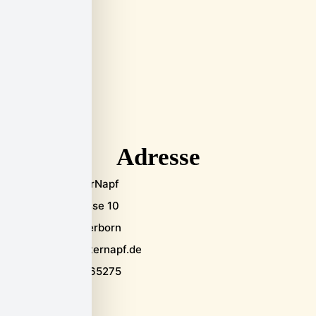
Adresse
PaderFutterNapf
Alte Torgasse 10
33098 Paderborn
info@paderfutternapf.de
+49 175 9565275