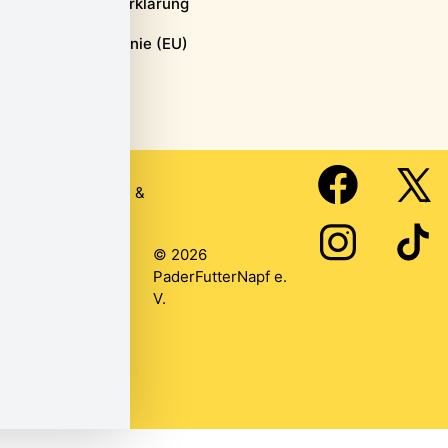
Datenschutzerklärung
Cookie-Richtlinie (EU)
Webseite erstellt
von
Ronja Deppe
&
Anika Wilzer
© 2026
PaderFutterNapf e.
V.