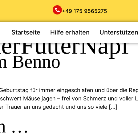
+49 175 9565275
Startseite
Hilfe erhalten
Unterstütze
erFutterNapf
um Benno
3. Geburtstag für immer eingeschlafen und über die 
eschwert Mäuse jagen – frei von Schmerz und voller 
rer Trauer an uns gedacht und uns so viele […]
en …