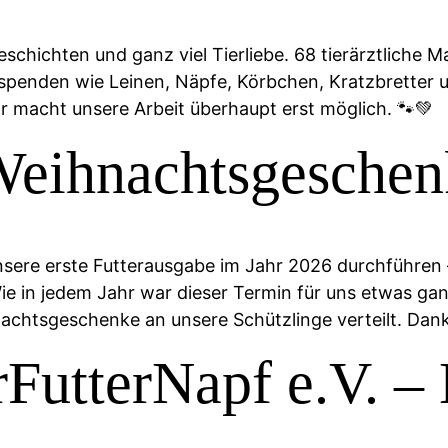
eschichten und ganz viel Tierliebe. 68 tierärztliche 
enden wie Leinen, Näpfe, Körbchen, Kratzbretter und
hr macht unsere Arbeit überhaupt erst möglich. 🐾💚
Weihnachtsgeschen
re erste Futterausgabe im Jahr 2026 durchführen – e
Wie in jedem Jahr war dieser Termin für uns etwas ga
nachtsgeschenke an unsere Schützlinge verteilt.​ D
rFutterNapf e.V. –